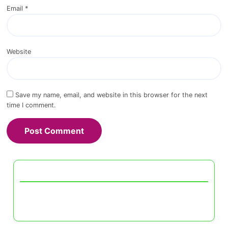
Email
*
Website
Save my name, email, and website in this browser for the next
time I comment.
Descubrir una publicación aleatoria
Plataformas de trabajo de crowdsourcing para
freelancers: tipos de proyectos y pago