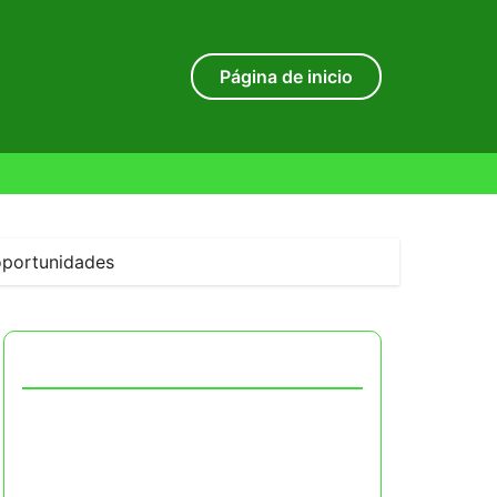
Página de inicio
 oportunidades
Descubrir una publicación aleatoria
Impacto del crowdsourcing en la
economía colaborativa: beneficios,
desafíos y casos de éxito