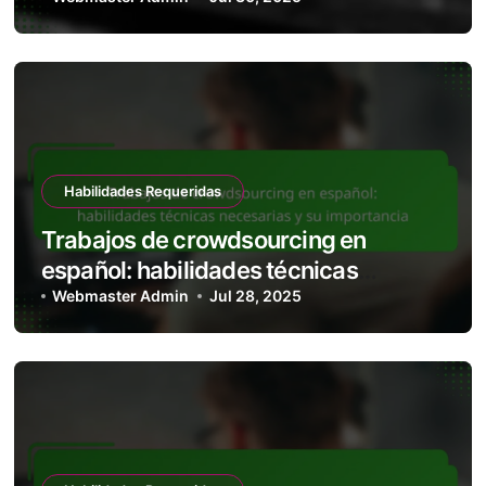
detalle y su impacto en la calidad del
trabajo
Habilidades Requeridas
Trabajos de crowdsourcing en
español: habilidades técnicas
necesarias y su importancia
Webmaster Admin
Jul 28, 2025