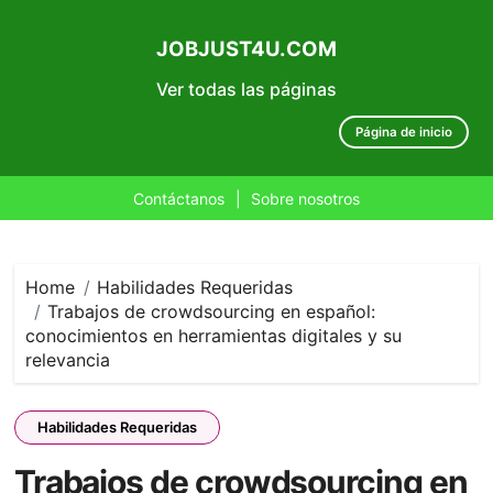
JOBJUST4U.COM
Ver todas las páginas
Página de inicio
Contáctanos
|
Sobre nosotros
Skip
to
content
Home
Habilidades Requeridas
Trabajos de crowdsourcing en español:
conocimientos en herramientas digitales y su
relevancia
Habilidades Requeridas
Trabajos de crowdsourcing en