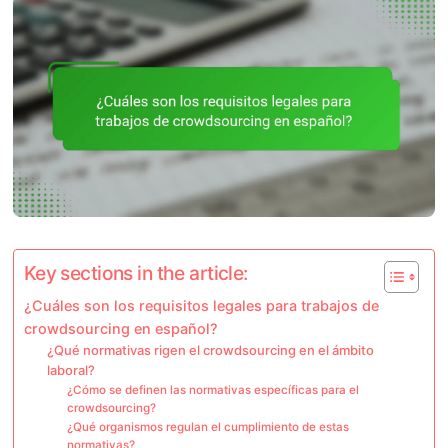
Key sections in the article:
¿Cuáles son los requisitos legales para trabajos de
crowdsourcing en español?
¿Qué normativas rigen el crowdsourcing en el ámbito
laboral?
¿Cómo se definen las normativas específicas para el
crowdsourcing?
¿Qué organismos regulan el cumplimiento de estas
normativas?