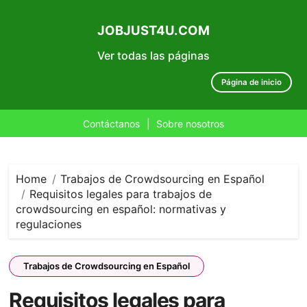
JOBJUST4U.COM
Ver todas las páginas
Página de inicio
Contáctanos
|
Sobre nosotros
Skip
to
content
Home
Trabajos de Crowdsourcing en Español
Requisitos legales para trabajos de
crowdsourcing en español: normativas y
regulaciones
Trabajos de Crowdsourcing en Español
Requisitos legales para