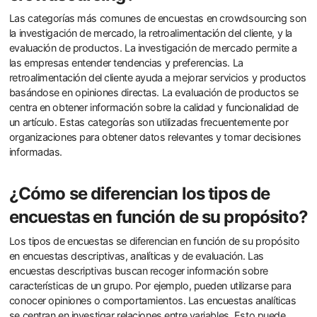
Las categorías más comunes de encuestas en crowdsourcing son
la investigación de mercado, la retroalimentación del cliente, y la
evaluación de productos. La investigación de mercado permite a
las empresas entender tendencias y preferencias. La
retroalimentación del cliente ayuda a mejorar servicios y productos
basándose en opiniones directas. La evaluación de productos se
centra en obtener información sobre la calidad y funcionalidad de
un artículo. Estas categorías son utilizadas frecuentemente por
organizaciones para obtener datos relevantes y tomar decisiones
informadas.
¿Cómo se diferencian los tipos de
encuestas en función de su propósito?
Los tipos de encuestas se diferencian en función de su propósito
en encuestas descriptivas, analíticas y de evaluación. Las
encuestas descriptivas buscan recoger información sobre
características de un grupo. Por ejemplo, pueden utilizarse para
conocer opiniones o comportamientos. Las encuestas analíticas
se centran en investigar relaciones entre variables. Esto puede