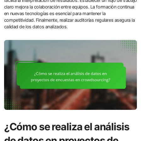
facilita la interpretación de resultados. Establecer un flujo de trabajo
claro mejora la colaboración entre equipos. La formación continua
en nuevas tecnologías es esencial para mantener la
competitividad. Finalmente, realizar auditorías regulares asegura la
calidad de los datos analizados.
¿Cómo se realiza el análisis
de datos en proyectos de