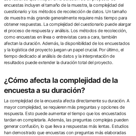
encuestas incluyen el tamaño de la muestra, la complejidad del
cuestionario y los métodos de recolección de datos. Un tamaño
de muestra más grande generalmente requiere más tiempo para
obtener respuestas. La complejidad del cuestionario puede alargar
el proceso de respuesta y análisis. Los métodos de recolección,
como encuestas en línea o entrevistas cara a cara, también
afectan la duración. Además, la disponibilidad de los encuestados
y la logística del proyecto juegan un papel crucial. Por último, el
tiempo dedicado al análisis de datos y la interpretación de
resultados puede extender la duración total del proyecto.
¿Cómo afecta la complejidad de la
encuesta a su duración?
La complejidad de la encuesta afecta directamente su duración. A
mayor complejidad, se requieren más preguntas y opciones de
respuesta. Esto puede aumentar el tiempo que los encuestados
tardan en completarla. Además, las preguntas complejas pueden
generar confusión, lo que lleva a respuestas más lentas. Estudios
han demostrado que encuestas con preguntas más elaboradas