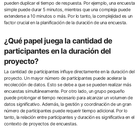
pueden duplicar el tiempo de respuesta. Por ejemplo, una encuesta
simple puede durar 5 minutos, mientras que una compleja puede
extenderse a 10 minutos o más. Por lo tanto, la complejidad es un
factor crucial en la planificación de la duración de una encuesta.
¿Qué papel juega la cantidad de
participantes en la duración del
proyecto?
La cantidad de participantes influye directamente en la duración del
proyecto. Un mayor número de participantes puede acelerar la
recolección de datos. Esto se debe a que se pueden realizar más
encuestas simultáneamente. Por otro lado, un grupo pequeño
puede prolongar el tiempo necesario para alcanzar un volumen de
datos significativo. Además, la gestión y coordinación de un gran
número de participantes puede requerir tiempo adicional. Por lo
tanto, la relación entre participantes y duración es significativa en el
contexto de proyectos de encuestas.