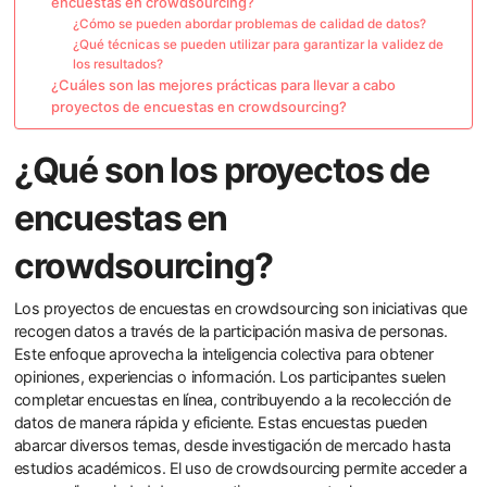
encuestas en crowdsourcing?
¿Cómo se pueden abordar problemas de calidad de datos?
¿Qué técnicas se pueden utilizar para garantizar la validez de
los resultados?
¿Cuáles son las mejores prácticas para llevar a cabo
proyectos de encuestas en crowdsourcing?
¿Qué son los proyectos de
encuestas en
crowdsourcing?
Los proyectos de encuestas en crowdsourcing son iniciativas que
recogen datos a través de la participación masiva de personas.
Este enfoque aprovecha la inteligencia colectiva para obtener
opiniones, experiencias o información. Los participantes suelen
completar encuestas en línea, contribuyendo a la recolección de
datos de manera rápida y eficiente. Estas encuestas pueden
abarcar diversos temas, desde investigación de mercado hasta
estudios académicos. El uso de crowdsourcing permite acceder a