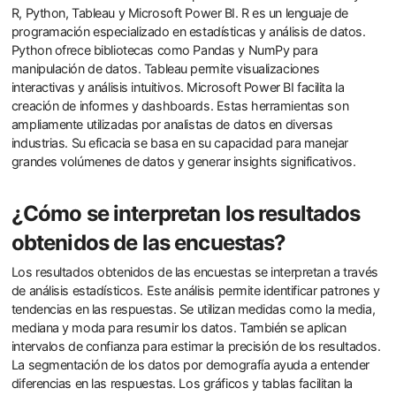
R, Python, Tableau y Microsoft Power BI. R es un lenguaje de
programación especializado en estadísticas y análisis de datos.
Python ofrece bibliotecas como Pandas y NumPy para
manipulación de datos. Tableau permite visualizaciones
interactivas y análisis intuitivos. Microsoft Power BI facilita la
creación de informes y dashboards. Estas herramientas son
ampliamente utilizadas por analistas de datos en diversas
industrias. Su eficacia se basa en su capacidad para manejar
grandes volúmenes de datos y generar insights significativos.
¿Cómo se interpretan los resultados
obtenidos de las encuestas?
Los resultados obtenidos de las encuestas se interpretan a través
de análisis estadísticos. Este análisis permite identificar patrones y
tendencias en las respuestas. Se utilizan medidas como la media,
mediana y moda para resumir los datos. También se aplican
intervalos de confianza para estimar la precisión de los resultados.
La segmentación de los datos por demografía ayuda a entender
diferencias en las respuestas. Los gráficos y tablas facilitan la