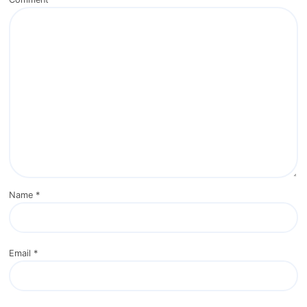
Name
*
Email
*