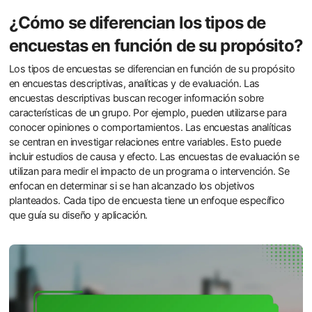
¿Cómo se diferencian los tipos de
encuestas en función de su propósito?
Los tipos de encuestas se diferencian en función de su propósito
en encuestas descriptivas, analíticas y de evaluación. Las
encuestas descriptivas buscan recoger información sobre
características de un grupo. Por ejemplo, pueden utilizarse para
conocer opiniones o comportamientos. Las encuestas analíticas
se centran en investigar relaciones entre variables. Esto puede
incluir estudios de causa y efecto. Las encuestas de evaluación se
utilizan para medir el impacto de un programa o intervención. Se
enfocan en determinar si se han alcanzado los objetivos
planteados. Cada tipo de encuesta tiene un enfoque específico
que guía su diseño y aplicación.