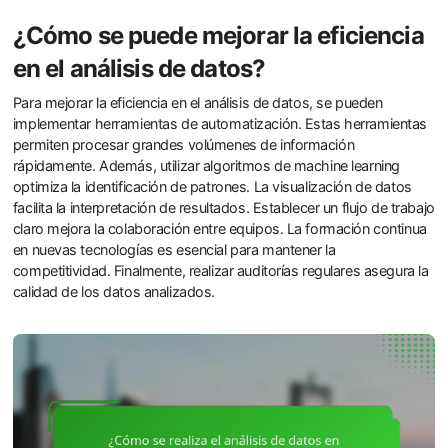
¿Cómo se puede mejorar la eficiencia
en el análisis de datos?
Para mejorar la eficiencia en el análisis de datos, se pueden
implementar herramientas de automatización. Estas herramientas
permiten procesar grandes volúmenes de información
rápidamente. Además, utilizar algoritmos de machine learning
optimiza la identificación de patrones. La visualización de datos
facilita la interpretación de resultados. Establecer un flujo de trabajo
claro mejora la colaboración entre equipos. La formación continua
en nuevas tecnologías es esencial para mantener la
competitividad. Finalmente, realizar auditorías regulares asegura la
calidad de los datos analizados.