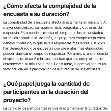
¿Cómo afecta la complejidad de la
encuesta a su duración?
La complejidad de la encuesta afecta directamente su duración. A
mayor complejidad, se requieren más preguntas y opciones de
respuesta. Esto puede aumentar el tiempo que los encuestados
tardan en completarla. Además, las preguntas complejas pueden
generar confusión, lo que lleva a respuestas más lentas. Estudios
han demostrado que encuestas con preguntas más elaboradas
pueden duplicar el tiempo de respuesta. Por ejemplo, una encuesta
simple puede durar 5 minutos, mientras que una compleja puede
extenderse a 10 minutos o más. Por lo tanto, la complejidad es un
factor crucial en la planificación de la duración de una encuesta.
¿Qué papel juega la cantidad de
participantes en la duración del
proyecto?
La cantidad de participantes influye directamente en la duración del