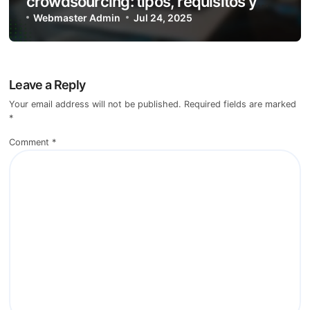
crowdsourcing: tipos, requisitos y
ejemplos
Webmaster Admin
Jul 24, 2025
Leave a Reply
Your email address will not be published.
Required fields are marked
*
Comment
*