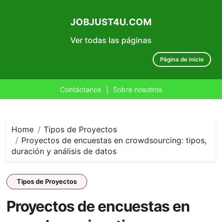
JOBJUST4U.COM
Ver todas las páginas
Página de inicio
Contáctanos
|
Sobre nosotros
Skip
to
content
Home
Tipos de Proyectos
Proyectos de encuestas en crowdsourcing: tipos,
duración y análisis de datos
Tipos de Proyectos
Proyectos de encuestas en