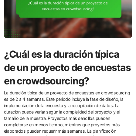
¿Cuál es la duración típica
de un proyecto de encuestas
en crowdsourcing?
La duración típica de un proyecto de encuestas en crowdsourcing
es de 2 a 4 semanas. Este periodo incluye la fase de diseño, la
implementación de la encuesta y la recopilación de datos. La
duración puede variar según la complejidad del proyecto y el
tamaño de la muestra. Proyectos más sencillos pueden
completarse en menos tiempo, mientras que proyectos más
elaborados pueden requerir más semanas. La planificación