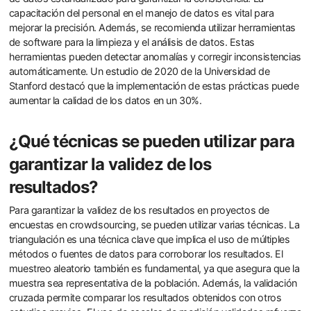
capacitación del personal en el manejo de datos es vital para
mejorar la precisión. Además, se recomienda utilizar herramientas
de software para la limpieza y el análisis de datos. Estas
herramientas pueden detectar anomalías y corregir inconsistencias
automáticamente. Un estudio de 2020 de la Universidad de
Stanford destacó que la implementación de estas prácticas puede
aumentar la calidad de los datos en un 30%.
¿Qué técnicas se pueden utilizar para
garantizar la validez de los
resultados?
Para garantizar la validez de los resultados en proyectos de
encuestas en crowdsourcing, se pueden utilizar varias técnicas. La
triangulación es una técnica clave que implica el uso de múltiples
métodos o fuentes de datos para corroborar los resultados. El
muestreo aleatorio también es fundamental, ya que asegura que la
muestra sea representativa de la población. Además, la validación
cruzada permite comparar los resultados obtenidos con otros