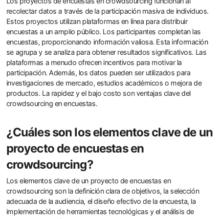
Los proyectos de encuestas en crowdsourcing funcionan al
recolectar datos a través de la participación masiva de individuos.
Estos proyectos utilizan plataformas en línea para distribuir
encuestas a un amplio público. Los participantes completan las
encuestas, proporcionando información valiosa. Esta información
se agrupa y se analiza para obtener resultados significativos. Las
plataformas a menudo ofrecen incentivos para motivar la
participación. Además, los datos pueden ser utilizados para
investigaciones de mercado, estudios académicos o mejora de
productos. La rapidez y el bajo costo son ventajas clave del
crowdsourcing en encuestas.
¿Cuáles son los elementos clave de un
proyecto de encuestas en
crowdsourcing?
Los elementos clave de un proyecto de encuestas en
crowdsourcing son la definición clara de objetivos, la selección
adecuada de la audiencia, el diseño efectivo de la encuesta, la
implementación de herramientas tecnológicas y el análisis de