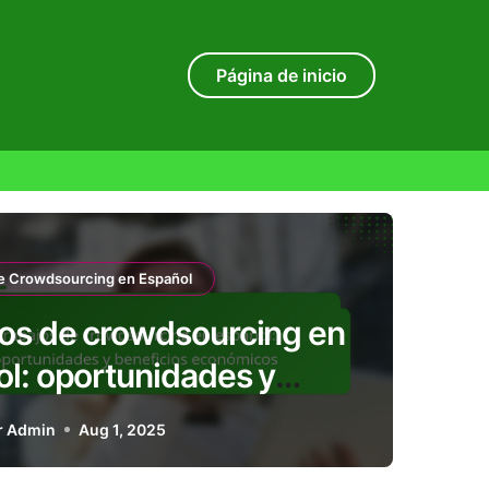
Página de inicio
de Crowdsourcing en Español
os de crowdsourcing en
l: oportunidades y
icios económicos
r Admin
Aug 1, 2025