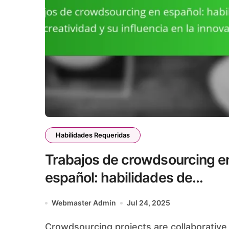
Habilidades Requeridas
Trabajos de crowdsourcing e
español: habilidades de
creatividad y su influencia en
Webmaster Admin
Jul 24, 2025
la innovación
Crowdsourcing projects are collaborative