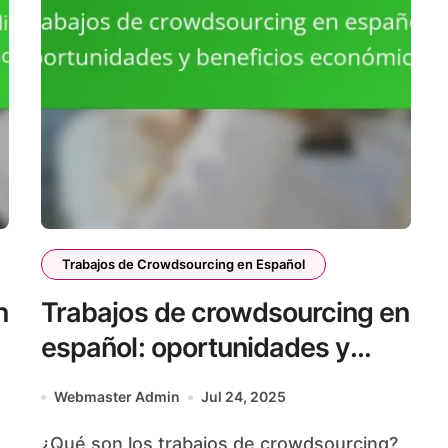
Trabajos de Crowdsourcing en Español
n
Trabajos de crowdsourcing en
español: oportunidades y
beneficios económicos
Webmaster Admin
Jul 24, 2025
¿Qué son los trabajos de crowdsourcing?