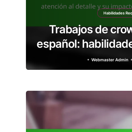
Habilidades Re
Trabajos de cro
español: habilidad
detalle y su impac
Webmaster Admin
del tra