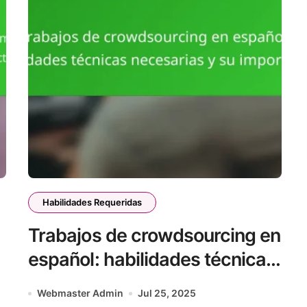
Habilidades Requeridas
Trabajos de crowdsourcing en
español: habilidades técnicas
necesarias y su importancia
Webmaster Admin
Jul 25, 2025