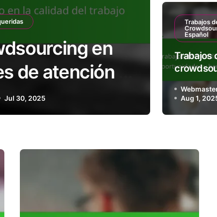
queridas
Trabajos d
Crowdsour
Español
wdsourcing en
Benef
Trabajos 
es de atención al
i
crowdsou
español:
to en la calidad
Webmaste
oportuni
Jul 30, 2025
Aug 1, 202
beneficio
bajo
económi