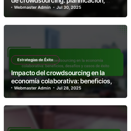
de crowdsourcing: planificación,
herramientas y técnicas efectivas
Webmaster Admin
Jul 30, 2025
Estrategias de Éxito
Impacto del crowdsourcing en la
economía colaborativa: beneficios,
desafíos y casos de éxito
Webmaster Admin
Jul 28, 2025