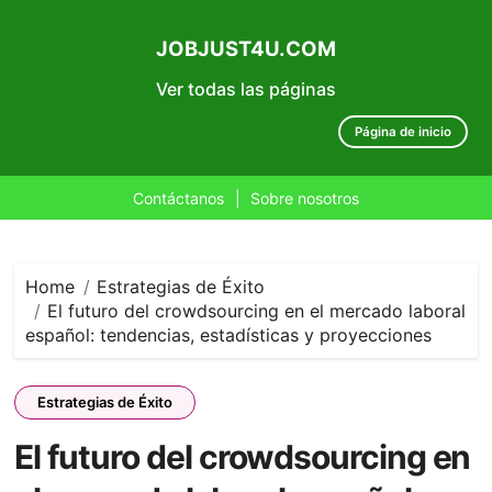
JOBJUST4U.COM
Ver todas las páginas
Página de inicio
Contáctanos
|
Sobre nosotros
Skip
to
content
Home
Estrategias de Éxito
El futuro del crowdsourcing en el mercado laboral
español: tendencias, estadísticas y proyecciones
Estrategias de Éxito
El futuro del crowdsourcing en