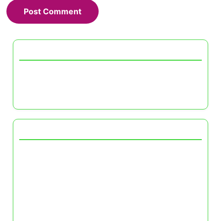
Descubrir una publicación aleatoria
Trabajos de crowdsourcing en español:
habilidades de liderazgo y su efecto en la
colaboración
También te puede gustar
Cómo gestionar tu tiempo en trabajos de
crowdsourcing: planificación, herramientas y
técnicas efectivas
Impacto del crowdsourcing en la economía
colaborativa: beneficios, desafíos y casos de
éxito