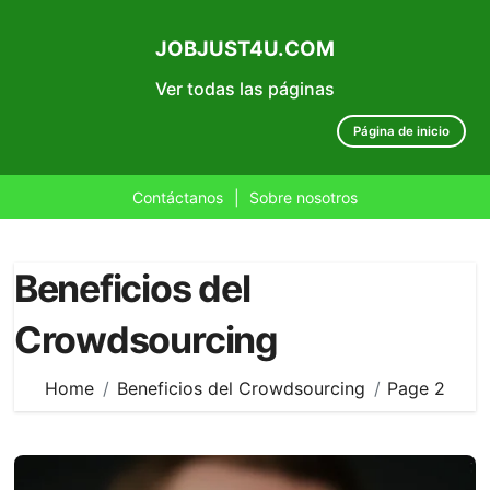
JOBJUST4U.COM
Ver todas las páginas
Página de inicio
Contáctanos
|
Sobre nosotros
Skip
to
Beneficios del
content
Crowdsourcing
Home
Beneficios del Crowdsourcing
Page 2