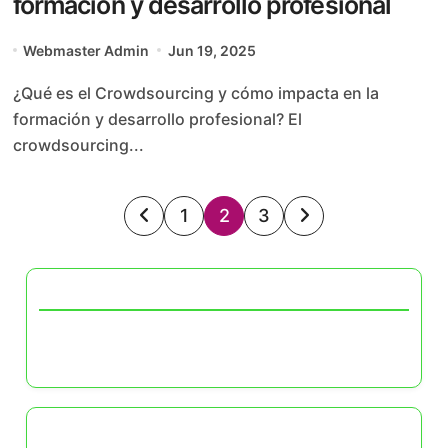
formación y desarrollo profesional
Webmaster Admin
Jun 19, 2025
¿Qué es el Crowdsourcing y cómo impacta en la
formación y desarrollo profesional? El
crowdsourcing...
Posts
1
2
3
pagination
Descubrir una publicación aleatoria
Plataformas de trabajo de crowdsourcing más
populares: análisis y opiniones
Navegar by Category